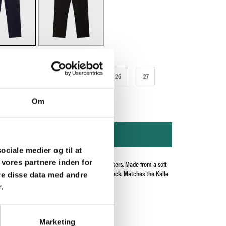
22
23
24
25
26
27
29
30
31
Om
ADD TO CART
sociale medier og til at
 vores partnere inden for
trousers are modern, classically inspired trousers. Made from a soft
able material. Always available in Navy or Black. Matches the Kalle
re disse data med andre
Kennet vest.
.
% Polyester, 28%Rayon, 2% Elastane
Marketing
othes are children's sizes.