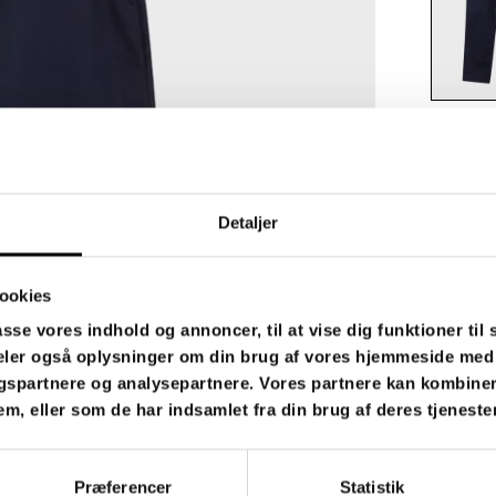
Size:
21
28
Detaljer
ookies
asse vores indhold og annoncer, til at vise dig funktioner til 
 deler også oplysninger om din brug af vores hjemmeside med
The Konrad 
and comfort
gspartnere og analysepartnere. Vores partnere kan kombine
Blazer and 
em, eller som de har indsamlet fra din brug af deres tjenester
Quality: 70
Præferencer
Statistik
Note: Our cl