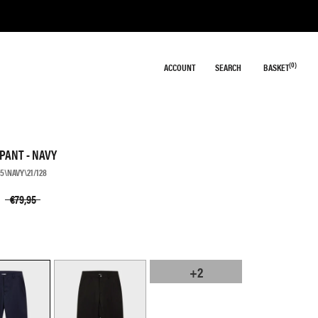
(
0
)
ACCOUNT
SEARCH
BASKET
PANT - NAVY
15\NAVY\21/128
€79,95
+
2