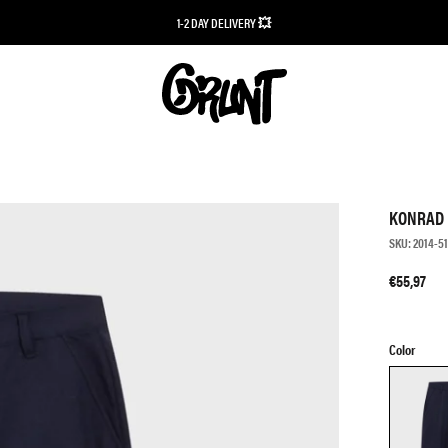
1-2 DAY DELIVERY 💥
KONRAD 
SKU:
2014-5
€55,97
Color